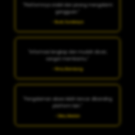
"Platformnya stabil dan jarang mengalami
gangguan."
- Budi, Surabaya
"Informasi lengkap dan mudah dicari,
sangat membantu."
- Rina, Bandung
"Pengalaman akses lebih lancar dibanding
platform lain."
- Dika, Medan