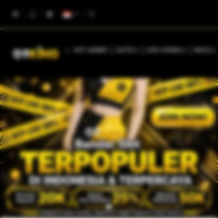
HOT GAMES
SLOTS
LIVE CASINO
RACE