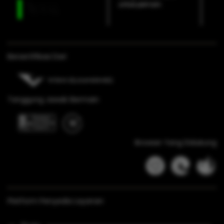
untuk pemain.
Bersertifikasi Dari
Tanggung Jawab Bermain
Browser Yang Didukung
Platform Penyedia Layanan