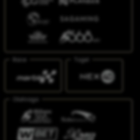
Race
Togel
Olahraga