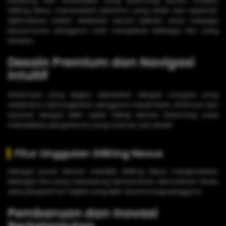
Didukung oleh infrastruktur yang dirancang secara modern,
G9King Nexus menawarkan performa yang stabil dan responsif.
Optimalisasi sistem dilakukan secara berkala untuk menjaga
kenyamanan pengguna saat mengakses berbagai fitur yang
tersedia.
Desain Premium dan Navigasi
Intuitif
Antarmuka yang elegan dipadukan dengan navigasi yang
sederhana memungkinkan pengguna menemukan informasi dan
layanan dengan lebih cepat. Setiap elemen dirancang untuk
memberikan pengalaman yang nyaman dan efisien.
Fitur Unggulan G9King Nexus
Sebagai pusat hiburan interaktif, G9King Nexus menghadirkan
berbagai fitur yang mendukung kenyamanan, kemudahan akses,
serta pengalaman digital yang lebih dinamis bagi pengguna.
Pembaruan dan Inovasi